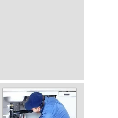
INCÊNDIO, QUEDA DE RAIO E EXPL
Cobertura contra danos causados por incêndio
ocorrida dentro do terreno segurado e expl
danos causados por fumaça proveniente do inc
ROUBO E SUBTRAÇÃO DE BENS