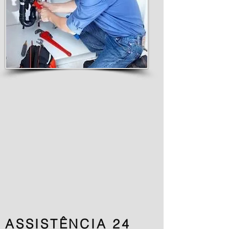
Garante a indenização das perdas por
arrombamento ocorrido no imóvel segurado, b
ou seu conteúdo durante a prática dos eventos 
DANOS ELÉTRICOS
Danos causados a equipamentos, máquinas
instalações elétricas, decorrentes de variaçõe
calor. Cobre ainda danos causados em conse
ocorrida fora da área ou terreno do imóvel.
DESPESAS COM ALUGUEL
Garante a indenização das despesas de alu
ocupado em decorrência de sinistro coberto de 
VENDAVAL
Garante a indenização das perdas e/ou dano
conteúdo, destelhamento, danos estruturais
vendaval, granizo, furacão, ciclone e tornado.
ASSISTÊNCIA 24